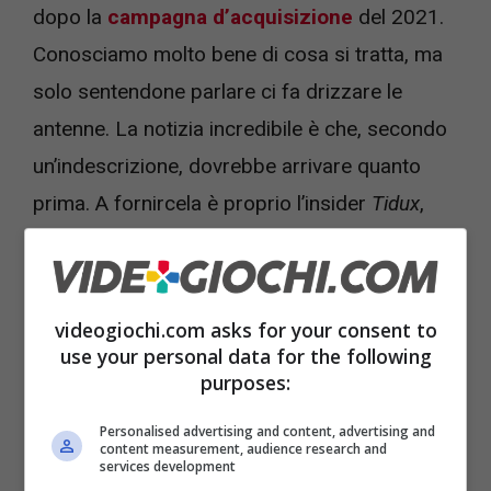
dopo la
campagna d’acquisizione
del 2021.
Conosciamo molto bene di cosa si tratta, ma
solo sentendone parlare ci fa drizzare le
antenne. La notizia incredibile è che, secondo
un’indescrizione, dovrebbe arrivare quanto
prima. A fornircela è proprio l’insider
Tidux
,
che apre la questione verso
un titolo che
stiamo aspettando con ansia
.
videogiochi.com asks for your consent to
use your personal data for the following
purposes:
Personalised advertising and content, advertising and
content measurement, audience research and
services development