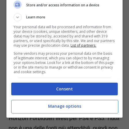
Store and/or access information on a device
Learn more
evento playstation dovrebbe arrivare a breve (fonte twitter)
Your personal data will be processed and information from
your device (cookies, unique identifiers, and other device
data) may be stored by, accessed by and shared with 319
partners, or used specifically by this site. We and our partners
Leggi anche ->
Cyberpunk 2077 insegna,
may use precise geolocation data.
List of partners.
annuncio importante per Dying Light 2
Some vendors may process your personal data on the basis
of legitimate interest, which you can object to by managing
your options below. Look for a link at the bottom of this page
or in the site menu to manage or withdraw consent in privacy
La sua uscita è programmata per il 18
and cookie settings.
febbraio, ed abbiamo proprio capito di cosa
stiamo parlando. Protagonista indiscusso di
Consent
questo
State of Play
è proprio il
secondo
Manage options
capitolo incentrato sulle avventure di Aloy
.
Horizon Forbidden West per PS4 e PS5.
Tidux
non è una delle fonti più attendibili, quindi non