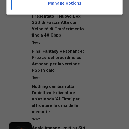
News
Manage options
ASUS ProArt si Amplia:
Presentato il Nuovo Box
SSD di Fascia Alta con
Velocità di Trasferimento
fino a 40 Gbps
News
Final Fantasy Resonance:
Prezzo del preordine su
Amazon per la versione
PS5 in calo
News
Nothing cambia rotta:
l’obiettivo è diventare
un’azienda ‘AI First’ per
affrontare la crisi delle
memorie
News
Apple impone limiti su Siri