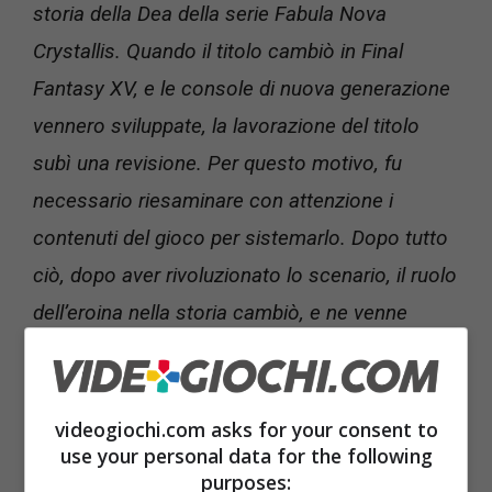
storia della Dea della serie Fabula Nova
Crystallis. Quando il titolo cambiò in Final
Fantasy XV, e le console di nuova generazione
vennero sviluppate, la lavorazione del titolo
subì una revisione. Per questo motivo, fu
necessario riesaminare con attenzione i
contenuti del gioco per sistemarlo. Dopo tutto
ciò, dopo aver rivoluzionato lo scenario, il ruolo
dell’eroina nella storia cambiò, e ne venne
introdotta una nuova, Luna”.
Non tutto venne perduto, tuttavia:
“La storia
videogiochi.com asks for your consent to
use your personal data for the following
principale di Final Fantasy Versus XIII venne
purposes: