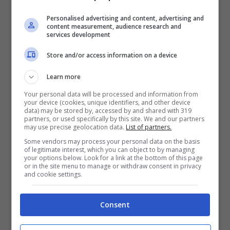
preservata e convogliata in Final Fantasy XV.
Volendo essere più precisi, anche il mito
Personalised advertising and content, advertising and
content measurement, audience research and
comune della serie Fabula Nova Crystallis [la
services development
prescelta del cristallo che ha sacrificato la sua
Store and/or access information on a device
vita per portare a termine la missione] è stata
Learn more
inserita in Final Fantasy XV”.
Your personal data will be processed and information from
your device (cookies, unique identifiers, and other device
data) may be stored by, accessed by and shared with 319
Final Fantasy XV è disponibile per PlayStation
partners, or used specifically by this site. We and our partners
may use precise geolocation data.
List of partners.
4 e Xbox One.
Some vendors may process your personal data on the basis
of legitimate interest, which you can object to by managing
your options below. Look for a link at the bottom of this page
or in the site menu to manage or withdraw consent in privacy
Fonte
and cookie settings.
Consent
Articoli recenti