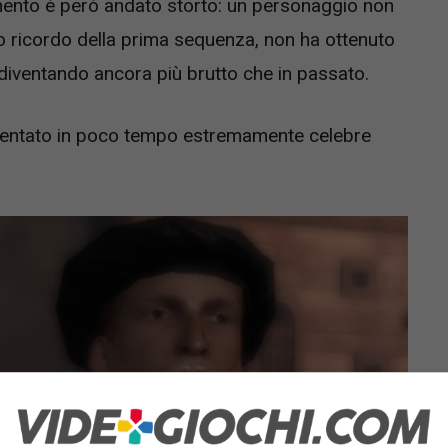
mento è però andato storto: un personaggio non
o ricordo della prima sequenza, non ha ottenuto
 diventando ancora più brutto che in passato.
iventato in poco tempo estremamente celebre