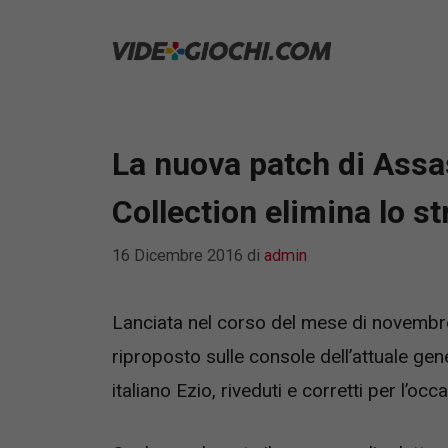
Vai
al
contenuto
La nuova patch di Assa
Collection elimina lo s
16 Dicembre 2016
di
admin
Lanciata nel corso del mese di novembr
riproposto sulle console dell’attuale gene
italiano Ezio, riveduti e corretti per l’occ