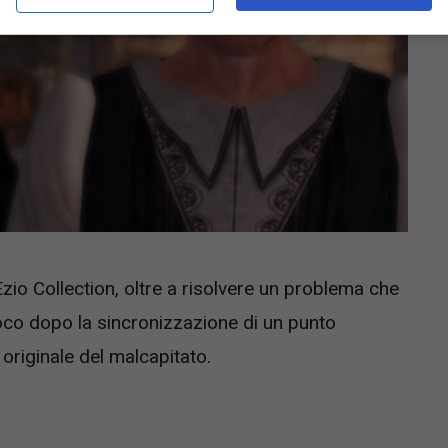
zio Collection, oltre a risolvere un problema che
co dopo la sincronizzazione di un punto
 originale del malcapitato.