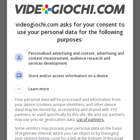
Come al solito
l’occasione fa l’uomo ladro
e,
stando a quanto emerso in rete, alcuni utenti
videogiochi.com asks for your consent to
use your personal data for the following
starebbero approfittando del servizio
per
purposes:
vendere letteralmente l’accesso al proprio
account con a bordo PS Plus Collection
.
Personalised advertising and content, advertising and
content measurement, audience research and
Una modalità che permetterebbe così agli
services development
acquirenti, possessori di PS4, di provare e
Store and/or access information on a device
godersi le 20 perle presenti nella collezione
ad
Learn more
un prezzo decisamente inferiore rispetto
Your personal data will be processed and information from
your device (cookies, unique identifiers, and other device
all’acquisto dei singoli titoli
o al pagamento
data) may be stored by, accessed by and shared with 319
partners, or used specifically by this site. We and our partners
dell’abbonamento.
may use precise geolocation data.
List of partners.
Some vendors may process your personal data on the basis
of legitimate interest, which you can object to by managing
In Malesia un giocatore su PS5 ha venduto
your options below. Look for a link at the bottom of this page