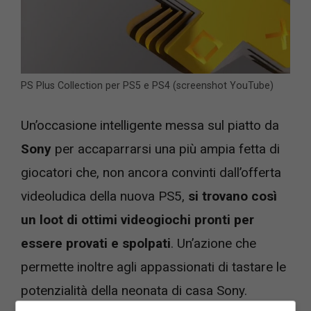
PS Plus Collection per PS5 e PS4 (screenshot YouTube)
Un’occasione intelligente messa sul piatto da
Sony
per accaparrarsi una più ampia fetta di
giocatori che, non ancora convinti dall’offerta
videoludica della nuova PS5,
si trovano così
un loot di ottimi videogiochi pronti per
essere provati e spolpati
. Un’azione che
permette inoltre agli appassionati di tastare le
potenzialità della neonata di casa Sony.