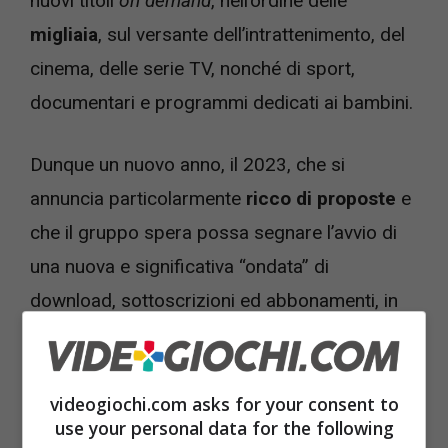
nuovi titoli
on demand
, nell’ordine delle
migliaia
, sul versante dell’intrattenimento, del
cinema, delle serie TV, nonché di sport,
documentari e programmi dedicati ai bambini.
Dunque un nuovo anno, il 2023, che si
annuncia particolarmente
ricco di proposte
e
che il gruppo spera possa segnare l’avvio di
una nuova e significativa “ondata” di
download, sottoscrizioni ed abbonamenti, in
modo da poter far fronte alle complessità di
mantenere la propria posizione competitiva in
un settore
sempre più carico di offerta
.
videogiochi.com asks for your consent to
use your personal data for the following