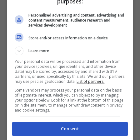
purposes:
Come accedere ai nuovi canali
Personalised advertising and content, advertising and
generalisti su SkyGo
content measurement, audience research and
services development
Store and/or access information on a device
Learn more
Your personal data will be processed and information from
your device (cookies, unique identifiers, and other device
data) may be stored by, accessed by and shared with 319
partners, or used specifically by this site. We and our partners
may use precise geolocation data.
List of partners.
Some vendors may process your personal data on the basis
of legitimate interest, which you can object to by managing
your options below. Look for a link at the bottom of this page
or in the site menu to manage or withdraw consent in privacy
and cookie settings.
Fonte: Pixabay – VideoGiochi.com
Consent
I nuovi canali generalisti introdotti da
SkyGo