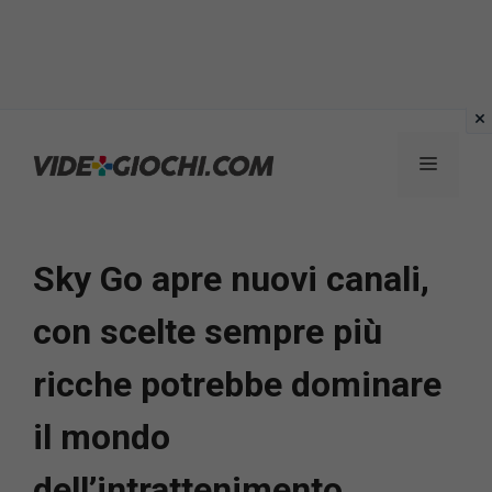
Vai
al
Menu
contenuto
Sky Go apre nuovi canali,
con scelte sempre più
ricche potrebbe dominare
il mondo
dell’intrattenimento