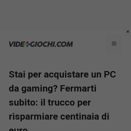
Vai
al
Menu
contenuto
Stai per acquistare un PC
da gaming? Fermarti
subito: il trucco per
risparmiare centinaia di
euro