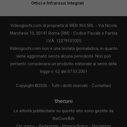
Ottici e Infrarossi Integrati
Videogiochi.com di proprietà di WEB 365 SRL - Via Nicola
Marchese 10, 00141 Roma (RM) - Codice Fiscale e Partita
I.V.A. 12279101005
Videogiochi.com non è una testata giornalistica, in quanto
viene aggiornato senza alcuna periodicità. Non può
pertanto considerarsi un prodotto editoriale ai sensi della
legge n. 62 del 07.03.2001
Copyright ©2026 - Tutti i diritti riservati -
Contattaci
Le attività pubblicitarie su questo sito sono gestite da
theCoreAdv
Chi siamo
-
Redazione
-
Privacy Policy
-
Disclaimer