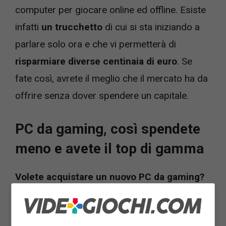
computer per giocare online ed offline. Esiste
infatti
un trucchetto
di cui si sta iniziando a
parlare solo ora e che vi permetterà di
risparmiare diverse centinaia di euro
. Se
fate così, avrete il meglio che il mercato ha da
offrire senza dover spendere un capitale.
PC da gaming, così spendete
meno e avete il top di gamma
Volete acquistare un nuovo PC da gaming?
Allora vi consigliamo di
aspettare qualche
settimana
per mettere in pratica un