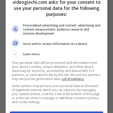
trucchetto utilissimo e che vi permetterà di
videogiochi.com asks for your consent to
use your personal data for the following
risparmiare diverse centinaia di euro. Avendo
purposes:
comunque il meglio che il mercato ha da
Personalised advertising and content, advertising and
offrire e potendo sfruttare tutto ciò che il
content measurement, audience research and
services development
settore ha da offrire.
Store and/or access information on a device
Learn more
Your personal data will be processed and information from
your device (cookies, unique identifiers, and other device
data) may be stored by, accessed by and shared with 319
partners, or used specifically by this site. We and our partners
may use precise geolocation data.
List of partners.
Some vendors may process your personal data on the basis
of legitimate interest, which you can object to by managing
your options below. Look for a link at the bottom of this page
or in the site menu to manage or withdraw consent in privacy
and cookie settings.
A breve Intel presenterà i suoi nuovi processori –