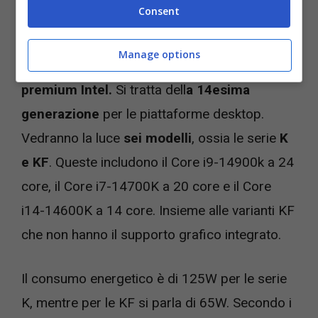
Videogiochi.com
Consent
Il
prossimo 17 ottobre
dovrebbe avvenire il
Manage options
lancio di una
nuova gamma di processori
premium Intel.
Si tratta dell
a 14esima
generazione
per le piattaforme desktop.
Vedranno la luce
sei modelli
, ossia le serie
K
e KF
. Queste includono il Core i9-14900k a 24
core, il Core i7-14700K a 20 core e il Core
i14-14600K a 14 core. Insieme alle varianti KF
che non hanno il supporto grafico integrato.
Il consumo energetico è di 125W per le serie
K, mentre per le KF si parla di 65W. Secondo i