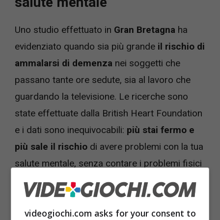
salute mentale
Uno studio effettuato in
Gran Bretagna
ha
evidenziato quando sia più grande
il rischio di
ammalarsi di demenza
nei soggetti che
passano tante ore sedute, sia al lavoro che
guardando la televisione. Le ricerche sono
state effettuate dalla British Heart Foundation
e i dati sono inequivocabili:
più stai fermo e
più sale il rischio
di avere problemi con la tua
salute mentale, senza contare i problemi fisici
ai quali vai incontro, come dolori alle ossa, mal
di schiena e problemi alle gambe.
videogiochi.com asks for your consent to