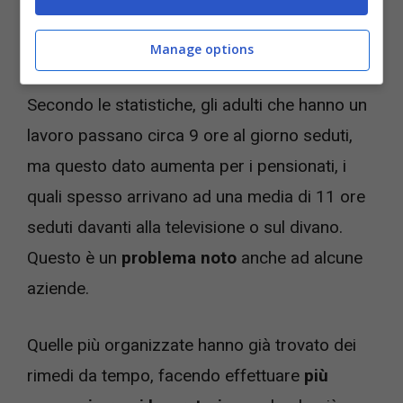
addirittura a 12 ore di sedentarietà ha il 63%
di rischio in più
.
Manage options
Secondo le statistiche, gli adulti che hanno un
lavoro passano circa 9 ore al giorno seduti,
ma questo dato aumenta per i pensionati, i
quali spesso arrivano ad una media di 11 ore
seduti davanti alla televisione o sul divano.
Questo è un
problema noto
anche ad alcune
aziende.
Quelle più organizzate hanno già trovato dei
rimedi da tempo, facendo effettuare
più