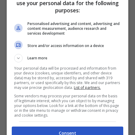
use your personal data for the following
purposes:
Personalised advertising and content, advertising and
content measurement, audience research and
services development
Store and/or access information on a device
Learn more
Your personal data will be processed and information from
your device (cookies, unique identifiers, and other device
data) may be stored by, accessed by and shared with 319
partners, or used specifically by this site. We and our partners
Fai attenzione alla tua salute mentale – videogiochi.com
may use precise geolocation data.
List of partners.
Some vendors may process your personal data on the basis
Secondo i ricercatori, le persone sedentarie
of legitimate interest, which you can object to by managing
your options below. Look for a link at the bottom of this page
hanno l’8% di possibilità in più di ammalarsi di
or in the site menu to manage or withdraw consent in privacy
and cookie settings.
demenza, soprattutto se superano le dieci ore
senza fare niente o sedute.
Chi arriva
Consent