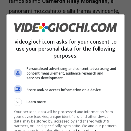
famosissimo
Cameron Riley Monaghan,
ai
panorami mozzafiato e alla trama avvincente,
riuscirete sicuramente a sentirvi dei veri
cavalieri
Jedi!
videogiochi.com asks for your consent to
use your personal data for the following
Leggi anche ->
Riot Games lavora a
purposes:
qualcosa di grosso, saccheggiata Xbox
Personalised advertising and content, advertising and
content measurement, audience research and
services development
Store and/or access information on a device
Learn more
Your personal data will be processed and information from
your device (cookies, unique identifiers, and other device
data) may be stored by, accessed by and shared with 319
partners, or used specifically by this site. We and our partners
may use precise geolocation data.
List of partners.