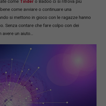
ttate come
Tinder
o Badoo ci si ritrova più
e bene come avviare o continuare una
uando si mettono in gioco con le ragazze hanno
io. Senza contare che fare colpo con dei
 avere un aiuto…