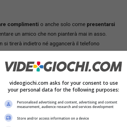
are complimenti
o anche solo come
presentarsi
ntare un amico che non pianterà mai in asso.
i tirerà indietro né aggancerà il telefono
e potrà tirare pacco.
videogiochi.com asks for your consent to use
your personal data for the following purposes:
Personalised advertising and content, advertising and content
measurement, audience research and services development
Store and/or access information on a device