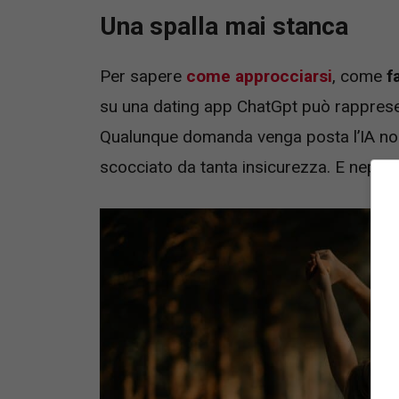
Una spalla mai stanca
Per sapere
come approcciarsi
, come
f
su una dating app ChatGpt può rapprese
Qualunque domanda venga posta l’IA non s
scocciato da tanta insicurezza. E neppur