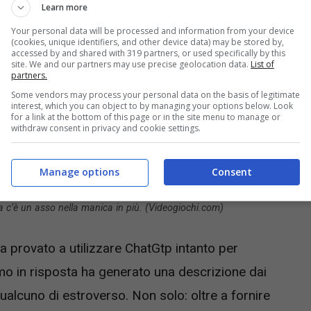
Learn more
Your personal data will be processed and information from your device
(cookies, unique identifiers, and other device data) may be stored by,
accessed by and shared with 319 partners, or used specifically by this
site. We and our partners may use precise geolocation data.
List of
partners.
Some vendors may process your personal data on the basis of legitimate
interest, which you can object to by managing your options below. Look
for a link at the bottom of this page or in the site menu to manage or
withdraw consent in privacy and cookie settings.
Manage options
Consent
a c’è un asso nella manica in più. (Videogiochi.com)
ha provato a utilizzare ChatGtp intanto per
tmo in risposta ha generato una descrizione dai
qualcuno di estroverso. Non solo: oltre a fornire