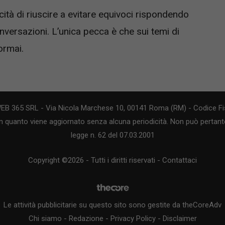
acità di riuscire a evitare equivoci rispondendo
versazioni. L’unica pecca è che sui temi di
ormai.
WEB 365 SRL - Via Nicola Marchese 10, 00141 Roma (RM) - Codice Fis
n quanto viene aggiornato senza alcuna periodicità. Non può pertanto
legge n. 62 del 07.03.2001
Copyright ©2026 - Tutti i diritti riservati -
Contattaci
Le attività pubblicitarie su questo sito sono gestite da theCoreAdv
Chi siamo
-
Redazione
-
Privacy Policy
-
Disclaimer