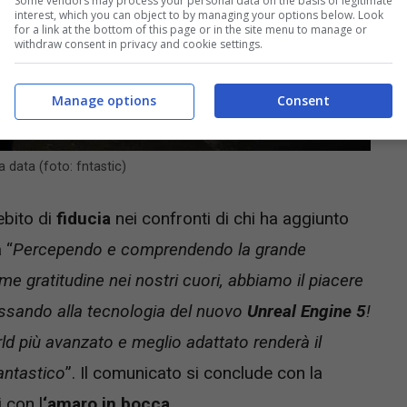
Some vendors may process your personal data on the basis of legitimate
interest, which you can object to by managing your options below. Look
for a link at the bottom of this page or in the site menu to manage or
withdraw consent in privacy and cookie settings.
Manage options
Consent
 data (foto: fntastic)
ebito di
fiducia
nei confronti di chi ha aggiunto
 “
Percependo e comprendendo la grande
e gratitudine nei nostri cuori, abbiamo il piacere
ssando alla tecnologia del nuovo
Unreal Engine 5
!
d più avanzato e meglio adattato renderà il
antastico
”. Il comunicato si conclude con la
 con l
‘amaro in bocca
.