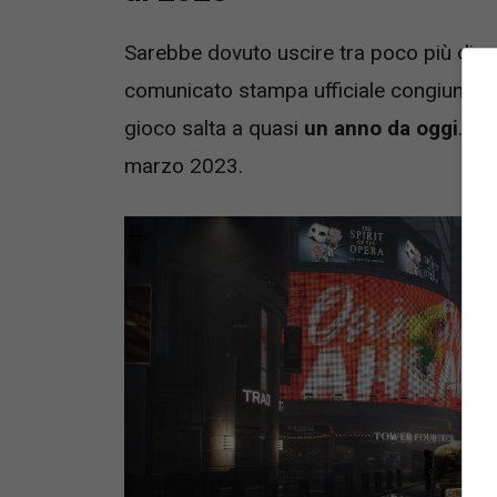
Sarebbe dovuto uscire tra poco più di u
comunicato stampa ufficiale congiunto t
gioco salta a quasi
un anno da oggi
. L
marzo 2023.