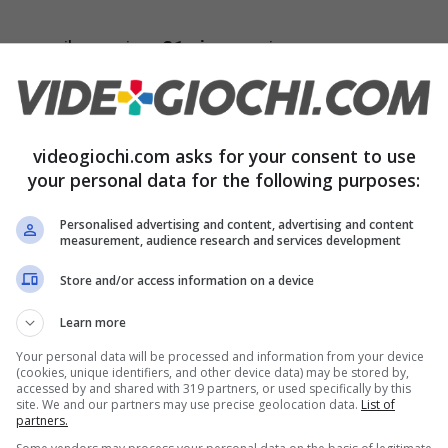
n mese, il prossimo
21 giugno
e invece con un
ra developer e publisher, apprendiamo che il
a nuova
data
d’uscita infatti è fissata per il primo
videogiochi.com asks for your consent to use
your personal data for the following purposes:
Personalised advertising and content, advertising and content
measurement, audience research and services development
Store and/or access information on a device
Learn more
Your personal data will be processed and information from your device
(cookies, unique identifiers, and other device data) may be stored by,
accessed by and shared with 319 partners, or used specifically by this
site. We and our partners may use precise geolocation data.
List of
partners.