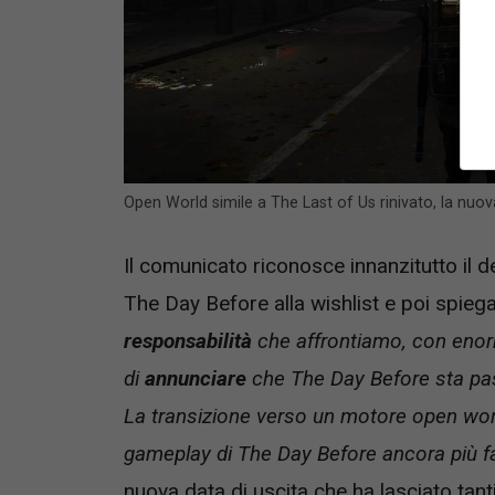
Open World simile a The Last of Us rinivato, la nuova
Il comunicato riconosce innanzitutto il d
The Day Before alla wishlist e poi spiega
responsabilità
che affrontiamo, con enorm
di
annunciare
che The Day Before sta pa
La transizione verso un motore open worl
gameplay di The Day Before ancora più f
nuova data di uscita che ha lasciato tanti