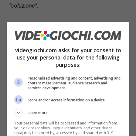
“
soluzione”
.
Leggi anche ->
Nuovo videogioco di South
Park in sviluppo, le anticipazioni
videogiochi.com asks for your consent to
use your personal data for the following
It's time to bring next gen gaming
purposes:
to life in the brick with the LEGO
Personalised advertising and content, advertising and
content measurement, audience research and
@PlayStation
5 and
@Xbox
Series
services development
X!
Store and/or access information on a device
Learn more
With your help these epic builds
Your personal data will be processed and information from
your device (cookies, unique identifiers, and other device
could become real LEGO Sets.
data) may be stored by, accessed by and shared with 319