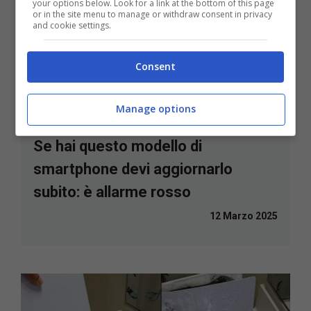
your options below. Look for a link at the bottom of this page
or in the site menu to manage or withdraw consent in privacy
and cookie settings.
Consent
Manage options
Se hai questo modello di
smartphone devi aggiornarlo
subito: è allarme rosso
12 Marzo 2025