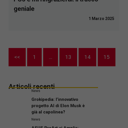
geniale
1 Marzo 2025
<<
1
…
13
14
15
Articoli recenti
News
Grokipedia: l’innovativo
progetto AI di Elon Musk è
già al capolinea?
News
ASUS ProArt si Amplia: