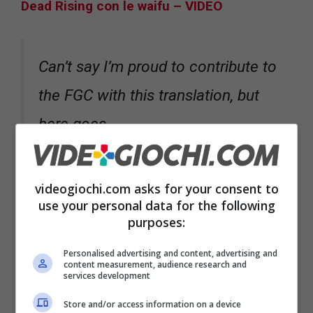
Dead Rising con le waifu – VIDEO
Can’t say I’m proud to contribute to
the FGC with this translation, but
here goes.
A bit of context to our viewers:
Robinho is a Brazilian SFV
videogiochi.com asks for your consent to
use your personal data for the following
proplayer that got qualified to the
purposes:
CPT.
Personalised advertising and content, advertising and
He was previously involved in a
content measurement, audience research and
services development
vaccination controversy, and now
Store and/or access information on a device