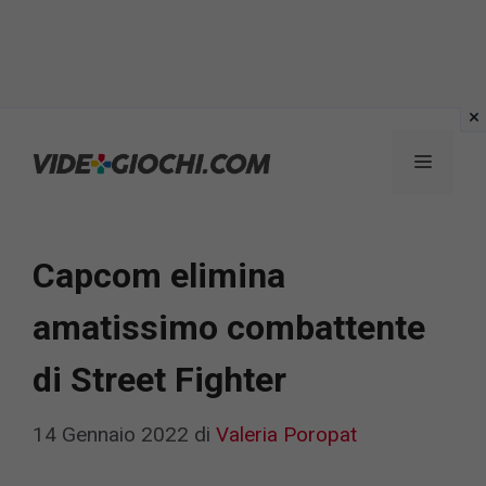
Vai
al
Menu
contenuto
Capcom elimina
amatissimo combattente
di Street Fighter
14 Gennaio 2022
di
Valeria Poropat