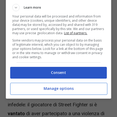
he brought this up mid-stream
Learn more
pic.twitter.com/SrFDd3sIpx
Your personal data will be processed and information from
your device (cookies, unique identifiers, and other device
data) may be stored by, accessed by and shared with 319
partners, or used specifically by this site. We and our partners
may use precise geolocation data.
List of partners.
— Cruz (@CruzaderOnline)
January
Some vendors may process your personal data on the basis
6, 2022
of legitimate interest, which you can object to by managing
your options below. Look for a link at the bottom of this page
or in the site menu to manage or withdraw consent in privacy
and cookie settings.
Il giocatore, in uno sbotto di becero
Consent
machismo, è quindi passato a raccontare di
come abbia partecipato alla “
punizione
” di
Manage options
questa sua all’epoca ragazza risultata
infedele: il giocatore di Street Fighter si è
vantato
di aver partecipato a una violenza di