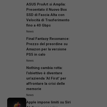
ASUS ProArt si Amplia:
Presentato il Nuovo Box
SSD di Fascia Alta con
Velocità di Trasferimento
fino a 40 Gbps
News
Final Fantasy Resonance:
Prezzo del preordine su
Amazon per la versione
PS5 in calo
News
Nothing cambia rotta:
l’obiettivo è diventare
un’azienda ‘AI First’ per
affrontare la crisi delle
memorie
News
Apple impone limiti su Siri
AI: l’uso eccessivo