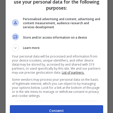
use your personal data for the following
standees because Hidetaka
purposes:
Miyazaki’s name was incorrectly
Personalised advertising and content, advertising and
content measurement, audience research and
services development
spelled “Miyazaka” at the top.
Store and/or access information on a device
pic.twitter.com/r0mmjRVPCu
Learn more
Your personal data will be processed and information from
— Lance McDonald
your device (cookies, unique identifiers, and other device
data) may be stored by, accessed by and shared with 319
(@manfightdragon)
January 17,
partners, or used specifically by this site. We and our partners
may use precise geolocation data.
List of partners.
2022
Some vendors may process your personal data on the basis
of legitimate interest, which you can object to by managing
your options below. Look for a link at the bottom of this page
or in the site menu to manage or withdraw consent in privacy
and cookie settings.
Il noto Hidetaka Miyazaki è la mente dietro
tutti i videogiochi Souls, divenendo un
Consent