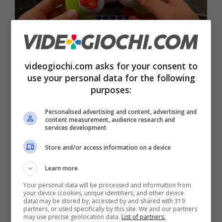
Qualcuno ha finito Elden Ring con un pad Fisher Price –
VIDEO (foto: TWitter)
videogiochi.com asks for your consent to
use your personal data for the following
Scorrendo i
commenti,
sembra essere tutto
purposes:
nato da un tweet presa in giro di un amico,
Personalised advertising and content, advertising and
l’utente
Wario64.
Ma non bisogna mai fare
content measurement, audience research and
services development
battute a un modder perché, prima o poi,
Store and/or access information on a device
riuscirà a trasformare quella battuta in realtà.
E infatti, come si vede anche dal video
Learn more
pubblicato sempre sul social dell’uccellino
Your personal data will be processed and information from
your device (cookies, unique identifiers, and other device
azzurro, il risultato è
un pad collegato al PC
data) may be stored by, accessed by and shared with 319
partners, or used specifically by this site. We and our partners
may use precise geolocation data.
List of partners.
attraverso un cavo mini USB perfettamente