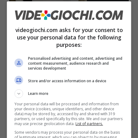
videogiochi.com asks for your consent to
Ecco uno dei messaggi incriminanti. (Fonte: Twitter di
use your personal data for the following
Jeanie Buss)
purposes:
Personalised advertising and content, advertising and
Anche se al momento si iniziano a vedere
content measurement, audience research and
services development
spesso le
console Sony
in qualche negozio,
la maggior parte si trovano solo con i
bundle,
Store and/or access information on a device
quindi acquistando anche videogiochi o
Learn more
accessori che magari al momento non
Your personal data will be processed and information from
your device (cookies, unique identifiers, and other device
interessano al cliente.
data) may be stored by, accessed by and shared with 319
partners, or used specifically by this site. We and our partners
may use precise geolocation data.
List of partners.
E visto che ancora molti non sono riusciti ad
Some vendors may process your personal data on the basis
of legitimate interest, which you can object to by managing