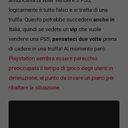
annunciava di voler vendere 3 PS5,
logicamente è tutto falso e si tratta di una
truffa. Questo potrebbe succedere
anche
in
I
t
alia, quindi se vedete un
vip
che vuole
vendervi una PS5,
pensateci due volte
prima
di cadere in una truffa! Al momento però
Playstation sembra essere parecchio
preoccupata il tempo di gioco degli utenti in
diminuzione, al punto da creare un piano per
ribaltare la situazione.