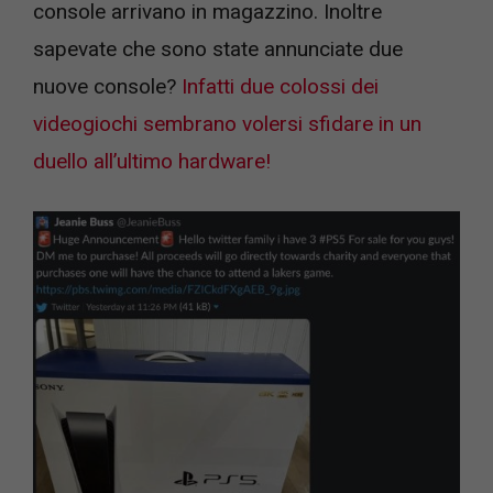
console arrivano in magazzino. Inoltre
sapevate che sono state annunciate due
nuove console?
Infatti due colossi dei
videogiochi sembrano volersi sfidare in un
duello all’ultimo hardware!